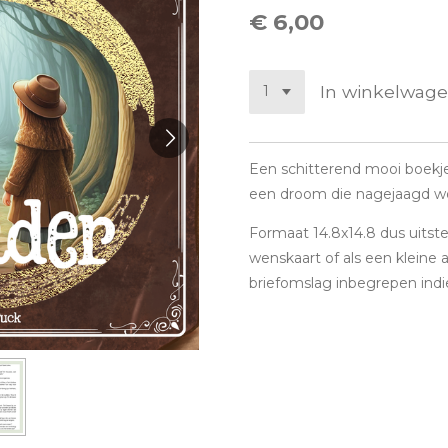
€ 6,00
In winkelwag
Een schitterend mooi boekje
een droom die nagejaagd wo
Formaat 14.8x14.8 dus uitst
wenskaart of als een kleine 
briefomslag inbegrepen ind