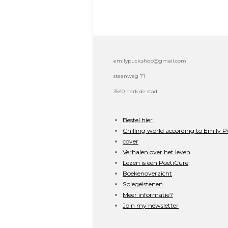
emilypuck.shop@gmail.com
steenweg 71
3540 herk de stad
Bestel hier
Chilling world according to Emily 
cover
Verhalen over het leven
Lezen is een PoëtiCure
Boekenoverzicht
Spiegelstenen
Meer informatie?
Join my newsletter