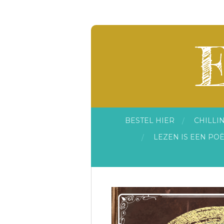
Ga
direct
naar
E
de
hoofdinhoud
BESTEL HIER
CHILLI
LEZEN IS EEN PO