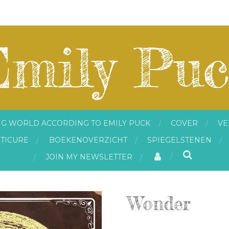
mily Puc
NG WORLD ACCORDING TO EMILY PUCK
COVER
VE
ËTICURE
BOEKENOVERZICHT
SPIEGELSTENEN
JOIN MY NEWSLETTER
Wonder