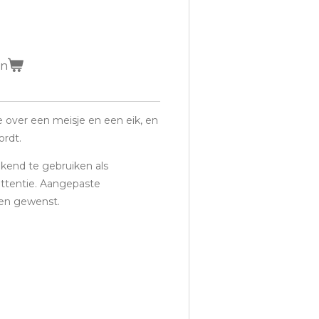
en
 over een meisje en een eik, en
rdt.
ekend te gebruiken als
attentie. Aangepaste
ien gewenst.