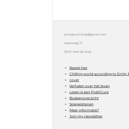
emilypuck.shop@gmail.com
steenweg 71
3540 herk de stad
Bestel hier
Chilling world according to Emily
cover
Verhalen over het leven
Lezen is een PoëtiCure
Boekenoverzicht
Spiegelstenen
Meer informatie?
Join my newsletter