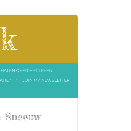
k
HALEN OVER HET LEVEN
ATIE?
JOIN MY NEWSLETTER
n Sneeuw